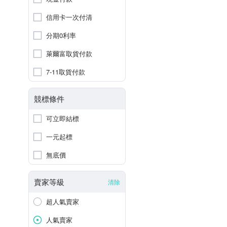
信用卡一次付清
分期0利率
萊爾富取貨付款
7-11取貨付款
競標條件
可立即結標
一元起標
無底價
賣家等級
清除
超人氣賣家
人氣賣家