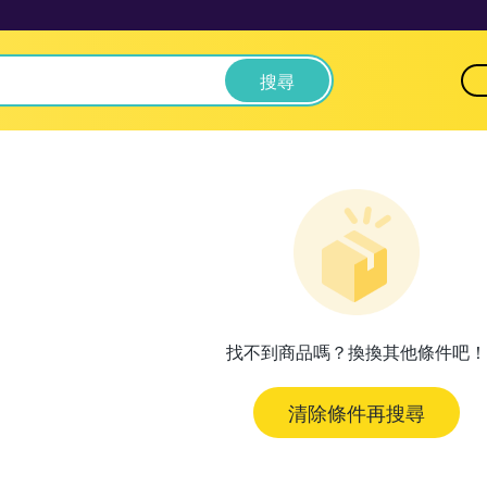
搜尋
找不到商品嗎？換換其他條件吧！
清除條件再搜尋