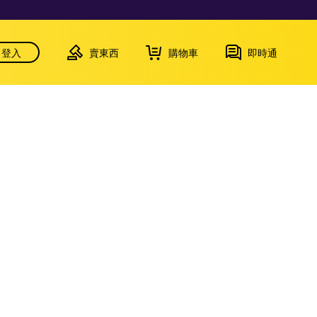
登入
賣東西
購物車
即時通