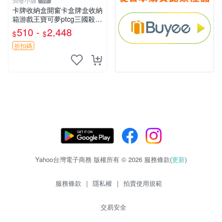
潤發小舖
10
卡牌收納盒開窗卡盒牌盒收納
箱游戲王寶可夢ptcg三國殺海
賊王dtcg
510 -
2,448
$
$
折扣碼
Yahoo台灣電子商務 版權所有 © 2026 服務條款(
更新
)
服務條款
|
隱私權
|
拍賣使用規範
交易安全