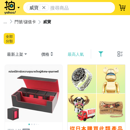
威寶
登
門號/儲值卡
威寶
全部
分類
最新上架
價格
最高人氣