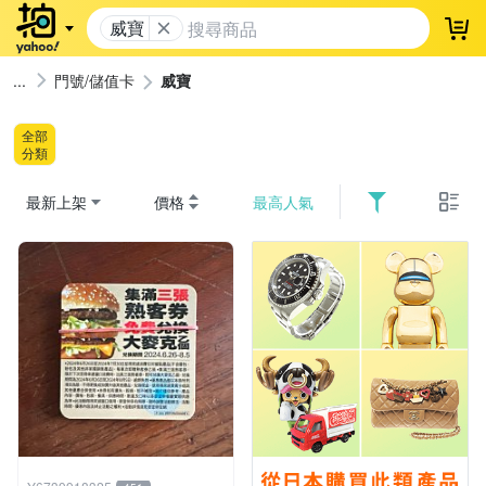
威寶
登
門號/儲值卡
威寶
全部
分類
最新上架
價格
最高人氣