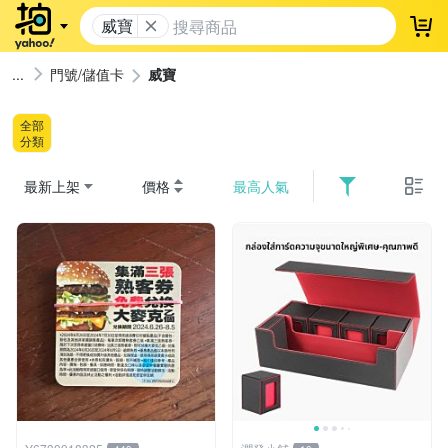
威寶
登
門號/儲值卡
威寶
全部
分類
最新上架
價格
最高人氣