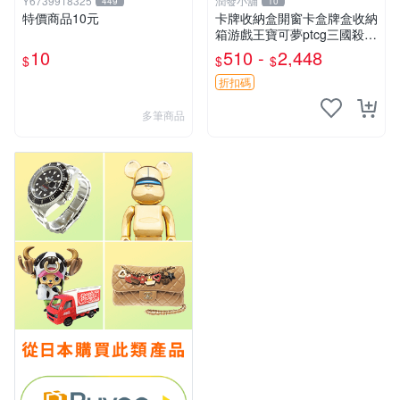
Y6739918325
潤發小舖
449
10
特價商品10元
卡牌收納盒開窗卡盒牌盒收納
箱游戲王寶可夢ptcg三國殺海
賊王dtcg
10
510 -
2,448
$
$
$
折扣碼
多筆商品