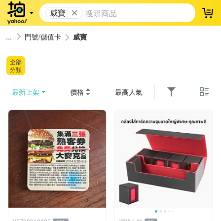
威寶
登
門號/儲值卡
威寶
全部
分類
最新上架
價格
最高人氣