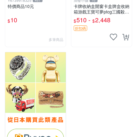
Y6739918325
潤發小舖
451
10
特價商品10元
卡牌收納盒開窗卡盒牌盒收納
箱游戲王寶可夢ptcg三國殺海
賊王dtcg
10
510 -
2,448
$
$
$
折扣碼
多筆商品