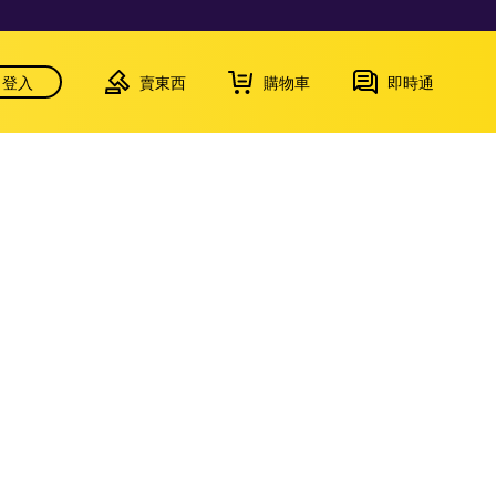
登入
賣東西
購物車
即時通