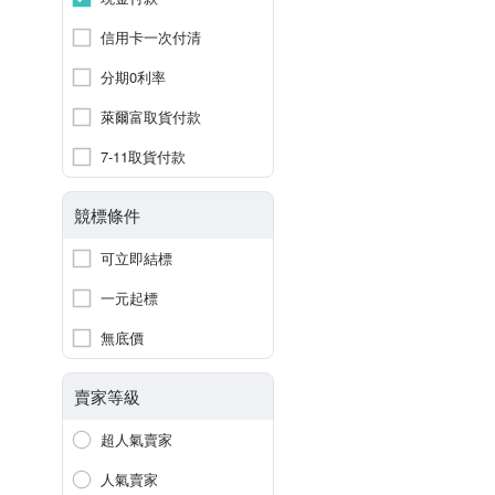
信用卡一次付清
分期0利率
萊爾富取貨付款
7-11取貨付款
競標條件
可立即結標
一元起標
無底價
賣家等級
超人氣賣家
人氣賣家