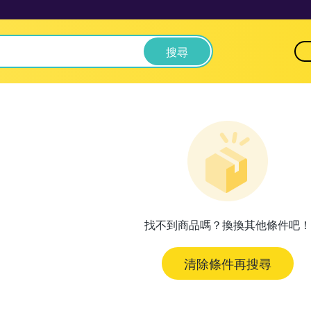
搜尋
找不到商品嗎？換換其他條件吧！
清除條件再搜尋