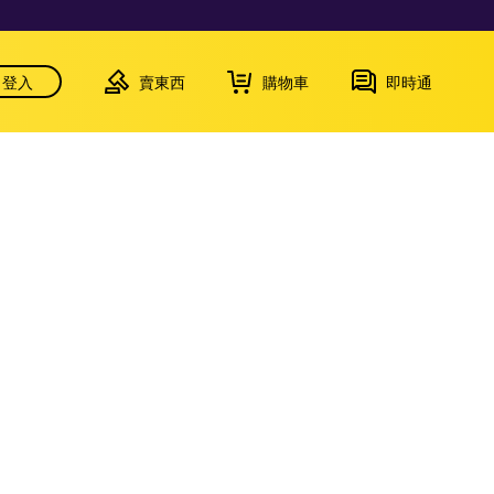
登入
賣東西
購物車
即時通