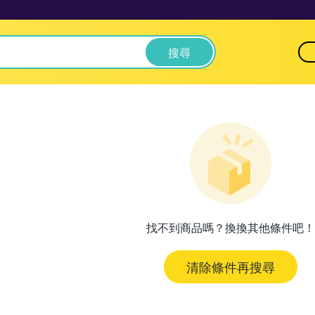
搜尋
找不到商品嗎？換換其他條件吧！
清除條件再搜尋