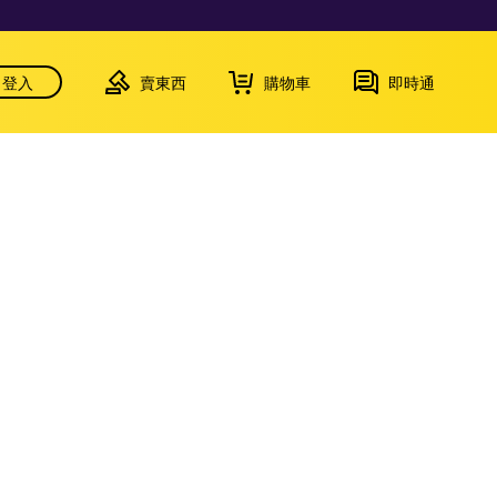
登入
賣東西
購物車
即時通