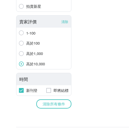
拍賣新星
賣家評價
清除
1-100
高於100
高於1,000
高於10,000
時間
新刊登
即將結標
清除所有條件