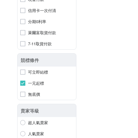
信用卡一次付清
分期0利率
萊爾富取貨付款
7-11取貨付款
競標條件
可立即結標
一元起標
無底價
賣家等級
超人氣賣家
人氣賣家