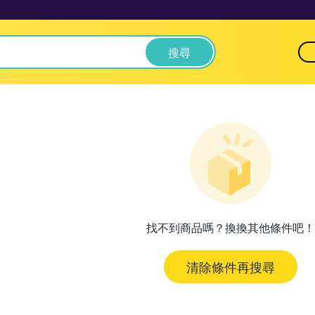
搜尋
找不到商品嗎？換換其他條件吧！
清除條件再搜尋