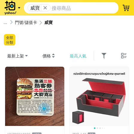
威寶
登
門號/儲值卡
威寶
全部
分類
最新上架
價格
最高人氣