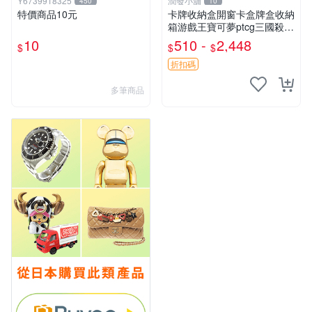
Y6739918325
潤發小舖
450
10
特價商品10元
卡牌收納盒開窗卡盒牌盒收納
箱游戲王寶可夢ptcg三國殺海
賊王dtcg
10
510 -
2,448
$
$
$
折扣碼
多筆商品