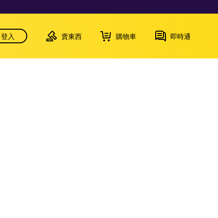
登入
賣東西
購物車
即時通