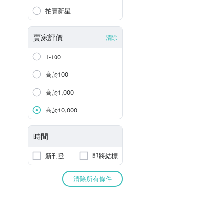
拍賣新星
賣家評價
清除
1-100
高於100
高於1,000
高於10,000
時間
新刊登
即將結標
清除所有條件