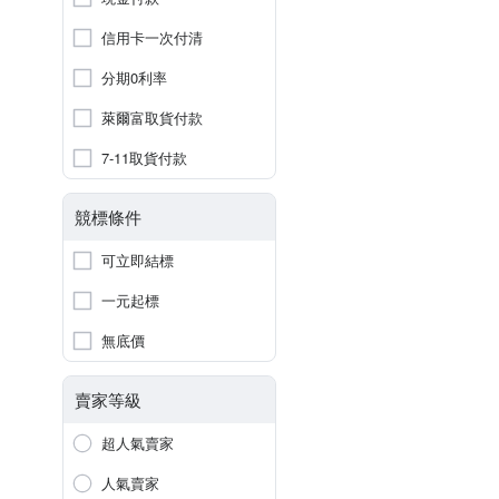
信用卡一次付清
分期0利率
萊爾富取貨付款
7-11取貨付款
競標條件
可立即結標
一元起標
無底價
賣家等級
超人氣賣家
人氣賣家