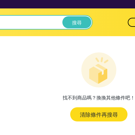
搜尋
找不到商品嗎？換換其他條件吧！
清除條件再搜尋