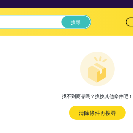
搜尋
找不到商品嗎？換換其他條件吧！
清除條件再搜尋