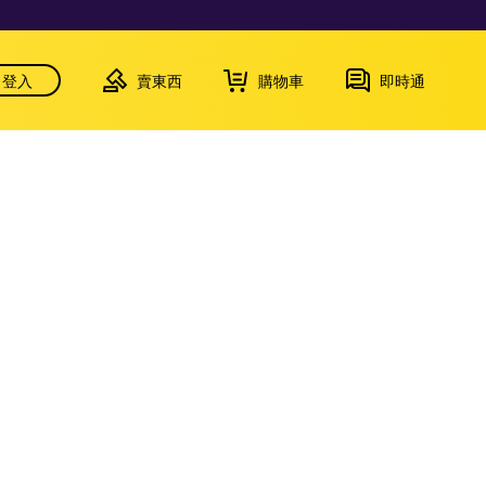
登入
賣東西
購物車
即時通