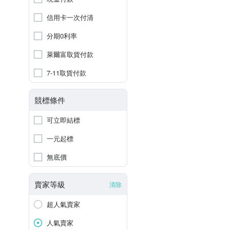
信用卡一次付清
分期0利率
萊爾富取貨付款
7-11取貨付款
競標條件
可立即結標
一元起標
無底價
賣家等級
清除
超人氣賣家
人氣賣家