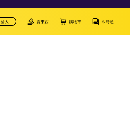
登入
賣東西
購物車
即時通