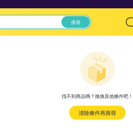
搜尋
找不到商品嗎？換換其他條件吧！
清除條件再搜尋