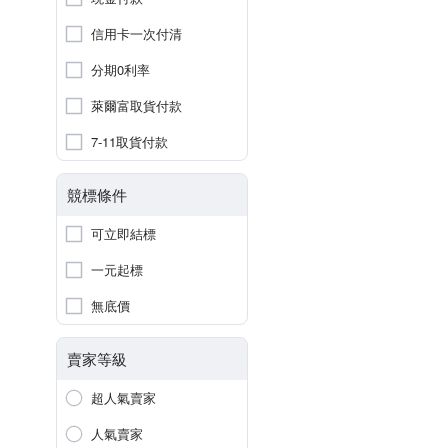
信用卡一次付清
分期0利率
萊爾富取貨付款
7-11取貨付款
競標條件
可立即結標
一元起標
無底價
賣家等級
超人氣賣家
人氣賣家