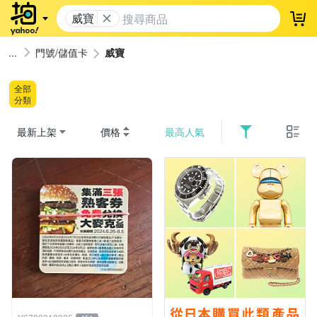
威寶
登
門號/儲值卡
威寶
全部
分類
最新上架
價格
最高人氣