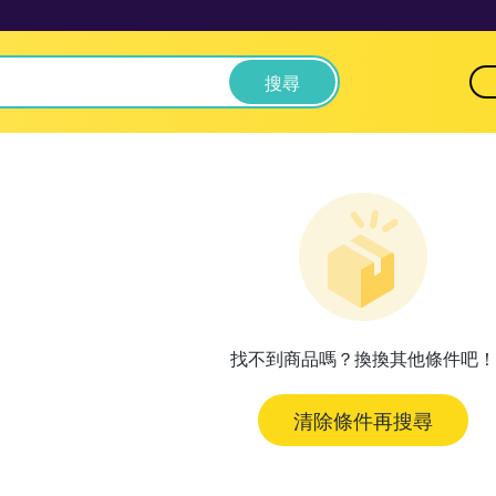
搜尋
找不到商品嗎？換換其他條件吧！
清除條件再搜尋