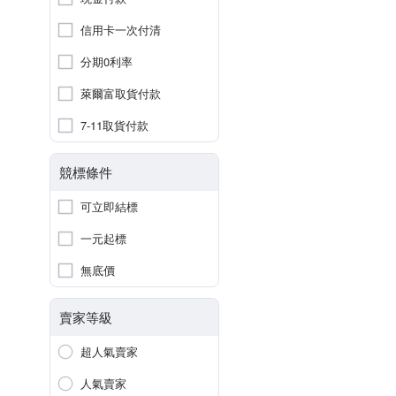
信用卡一次付清
分期0利率
萊爾富取貨付款
7-11取貨付款
競標條件
可立即結標
一元起標
無底價
賣家等級
超人氣賣家
人氣賣家