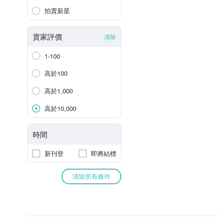
拍賣新星
賣家評價
清除
1-100
高於100
高於1,000
高於10,000
時間
新刊登
即將結標
清除所有條件