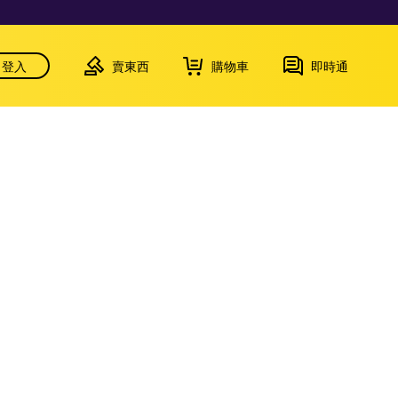
登入
賣東西
購物車
即時通