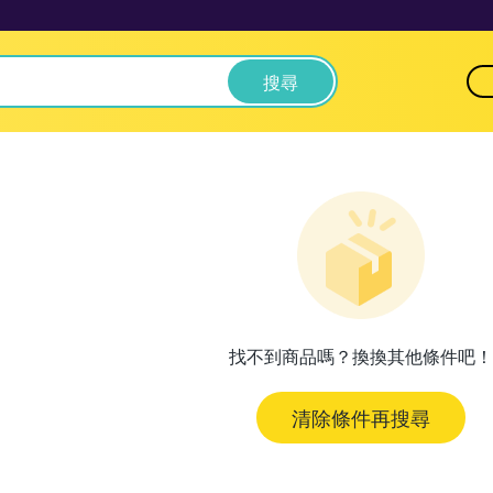
搜尋
找不到商品嗎？換換其他條件吧！
清除條件再搜尋