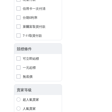
信用卡一次付清
分期0利率
萊爾富取貨付款
7-11取貨付款
競標條件
可立即結標
一元起標
無底價
賣家等級
超人氣賣家
人氣賣家