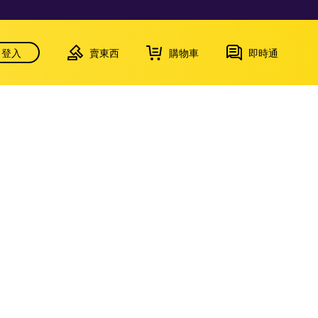
登入
賣東西
購物車
即時通