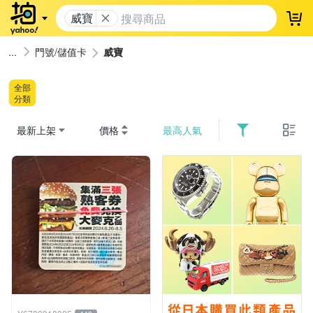
威寶
登
門號/儲值卡
威寶
全部
分類
最新上架
價格
最高人氣