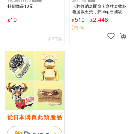
Y6739918325
潤發小舖
450
10
特價商品10元
卡牌收納盒開窗卡盒牌盒收納
箱游戲王寶可夢ptcg三國殺海
賊王dtcg
10
510 -
2,448
$
$
$
折扣碼
多筆商品