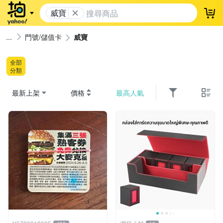
威寶
登
門號/儲值卡
威寶
全部
分類
最新上架
價格
最高人氣