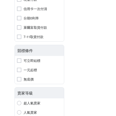
信用卡一次付清
分期0利率
萊爾富取貨付款
7-11取貨付款
競標條件
可立即結標
一元起標
無底價
賣家等級
超人氣賣家
人氣賣家