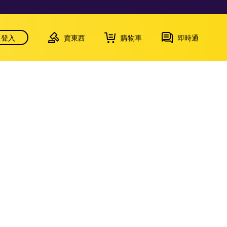
登入
賣東西
購物車
即時通