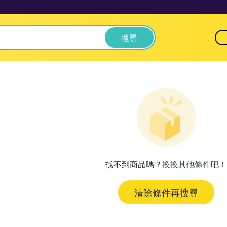
搜尋
找不到商品嗎？換換其他條件吧！
清除條件再搜尋