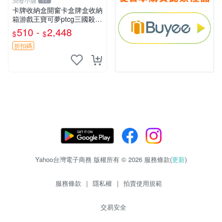
潤發小舖
11
卡牌收納盒開窗卡盒牌盒收納
箱游戲王寶可夢ptcg三國殺海
賊王dtcg
510 -
2,448
$
$
折扣碼
Yahoo台灣電子商務 版權所有 © 2026 服務條款(
更新
)
服務條款
|
隱私權
|
拍賣使用規範
交易安全