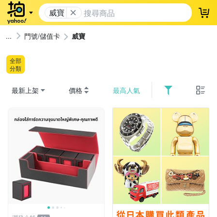
威寶
登
門號/儲值卡
威寶
全部
分類
最新上架
價格
最高人氣