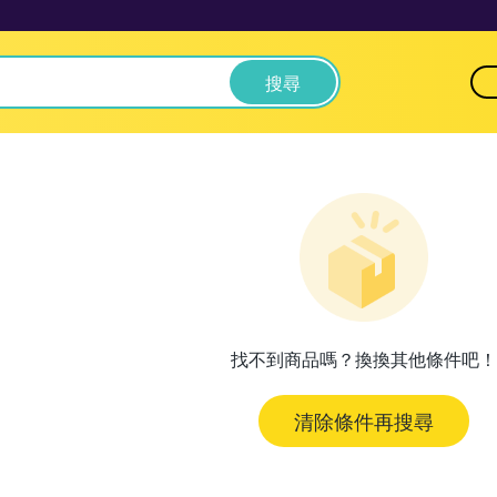
搜尋
找不到商品嗎？換換其他條件吧！
清除條件再搜尋