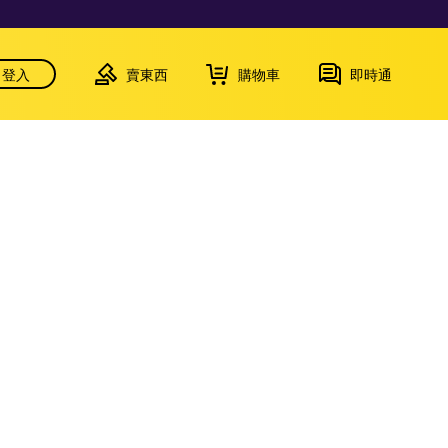
登入
賣東西
購物車
即時通