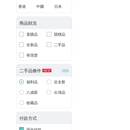
香港
中國
日本
商品狀況
直購品
競標品
全新品
二手品
有現貨
二手品條件
清除
NEW
福利品
近全新
八成新
出清品
收藏品
付款方式
現金付款