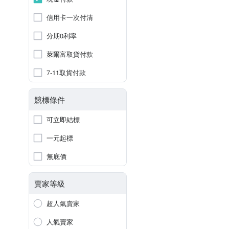
信用卡一次付清
分期0利率
萊爾富取貨付款
7-11取貨付款
競標條件
可立即結標
一元起標
無底價
賣家等級
超人氣賣家
人氣賣家