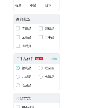
香港
中國
日本
商品狀況
直購品
競標品
全新品
二手品
有現貨
二手品條件
清除
NEW
福利品
近全新
八成新
出清品
收藏品
付款方式
現金付款