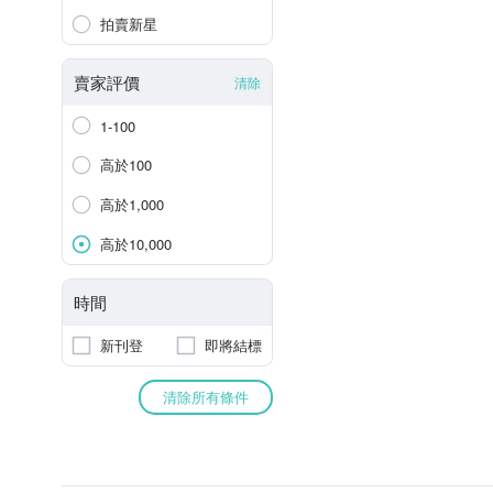
拍賣新星
賣家評價
清除
1-100
高於100
高於1,000
高於10,000
時間
新刊登
即將結標
清除所有條件