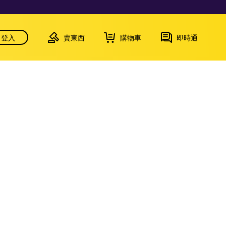
登入
賣東西
購物車
即時通