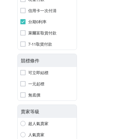
信用卡一次付清
分期0利率
萊爾富取貨付款
7-11取貨付款
競標條件
可立即結標
一元起標
無底價
賣家等級
超人氣賣家
人氣賣家