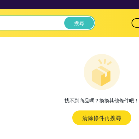
搜尋
找不到商品嗎？換換其他條件吧！
清除條件再搜尋