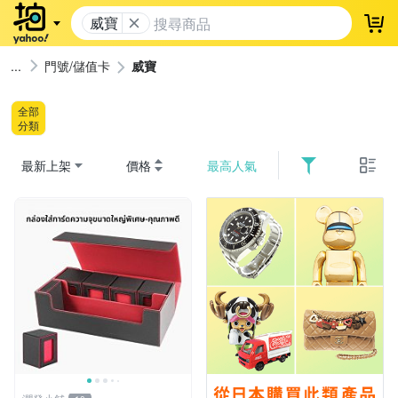
威寶
登
門號/儲值卡
威寶
全部
分類
最新上架
價格
最高人氣