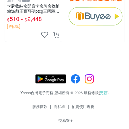
潤發小舖
10
卡牌收納盒開窗卡盒牌盒收納
箱游戲王寶可夢ptcg三國殺海
賊王dtcg
510 -
2,448
$
$
折扣碼
Yahoo台灣電子商務 版權所有 © 2026 服務條款(
更新
)
服務條款
|
隱私權
|
拍賣使用規範
交易安全