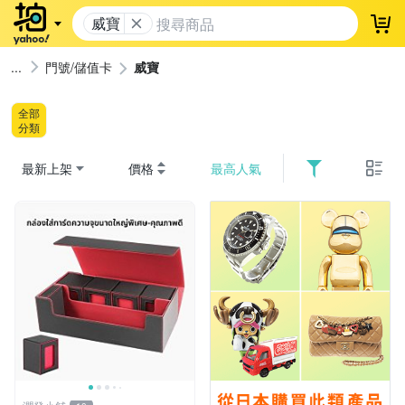
威寶
登
門號/儲值卡
威寶
全部
分類
最新上架
價格
最高人氣