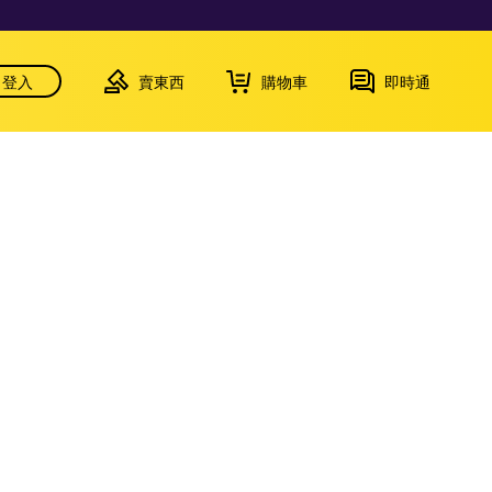
登入
賣東西
購物車
即時通