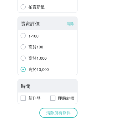
拍賣新星
賣家評價
清除
1-100
高於100
高於1,000
高於10,000
時間
新刊登
即將結標
清除所有條件