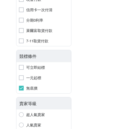
信用卡一次付清
分期0利率
萊爾富取貨付款
7-11取貨付款
競標條件
可立即結標
一元起標
無底價
賣家等級
超人氣賣家
人氣賣家