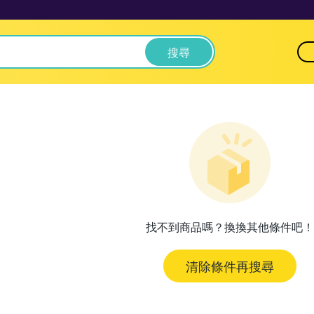
搜尋
找不到商品嗎？換換其他條件吧！
清除條件再搜尋