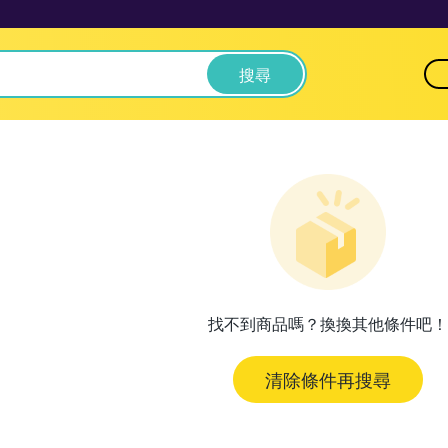
搜尋
找不到商品嗎？換換其他條件吧！
清除條件再搜尋