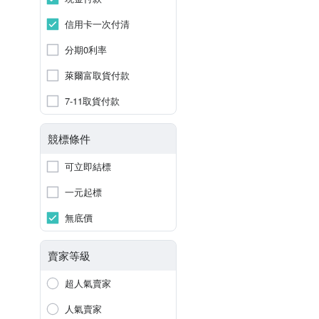
信用卡一次付清
分期0利率
萊爾富取貨付款
7-11取貨付款
競標條件
可立即結標
一元起標
無底價
賣家等級
超人氣賣家
人氣賣家