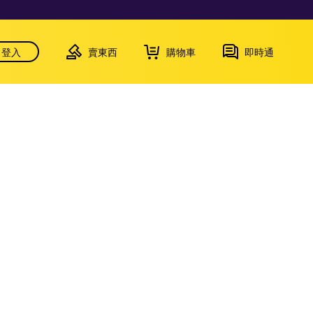
登入
賣東西
購物車
即時通