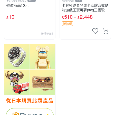
Y6739918325
潤發小舖
451
11
特價商品10元
卡牌收納盒開窗卡盒牌盒收納
箱游戲王寶可夢ptcg三國殺海
賊王dtcg
10
510 -
2,448
$
$
$
折扣碼
多筆商品