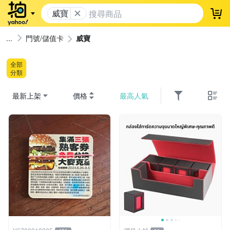
威寶
登
門號/儲值卡
威寶
全部
分類
最新上架
價格
最高人氣