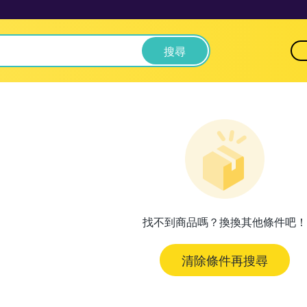
搜尋
找不到商品嗎？換換其他條件吧！
清除條件再搜尋