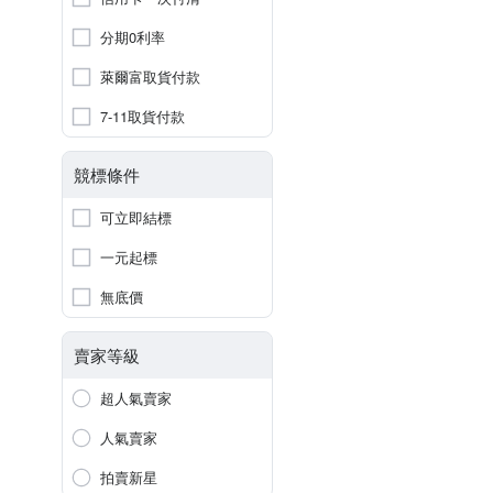
分期0利率
萊爾富取貨付款
7-11取貨付款
競標條件
可立即結標
一元起標
無底價
賣家等級
超人氣賣家
人氣賣家
拍賣新星