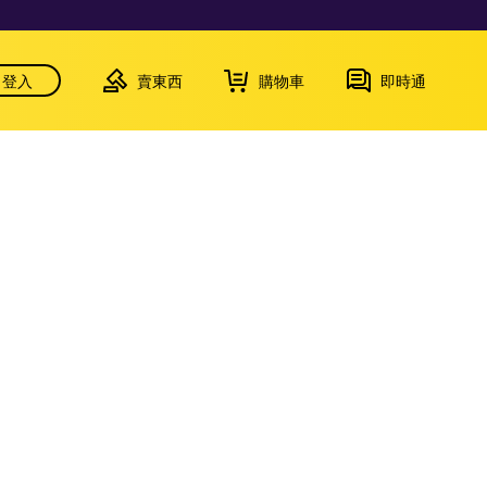
登入
賣東西
購物車
即時通