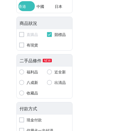
香港
中國
日本
商品狀況
直購品
競標品
有現貨
二手品條件
NEW
福利品
近全新
八成新
出清品
收藏品
付款方式
現金付款
信用卡一次付清