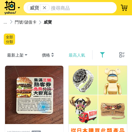
威寶
登
門號/儲值卡
威寶
全部
分類
最新上架
價格
最高人氣