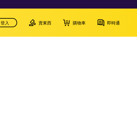
登入
賣東西
購物車
即時通