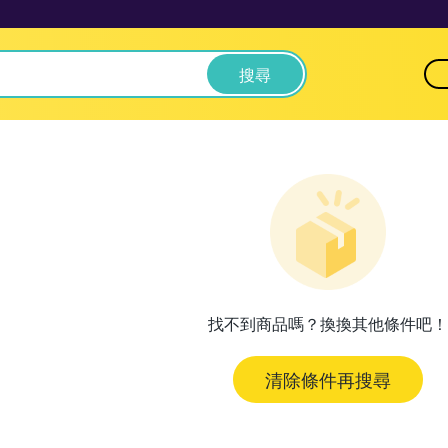
搜尋
找不到商品嗎？換換其他條件吧！
清除條件再搜尋