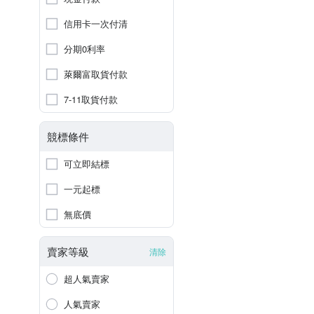
信用卡一次付清
分期0利率
萊爾富取貨付款
7-11取貨付款
競標條件
可立即結標
一元起標
無底價
賣家等級
清除
超人氣賣家
人氣賣家