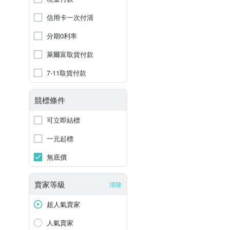
信用卡一次付清
分期0利率
萊爾富取貨付款
7-11取貨付款
競標條件
可立即結標
一元起標
無底價
賣家等級
清除
超人氣賣家
人氣賣家