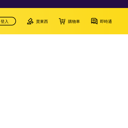
登入
賣東西
購物車
即時通