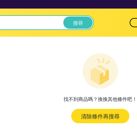
搜尋
找不到商品嗎？換換其他條件吧！
清除條件再搜尋