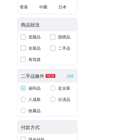
香港
中國
日本
商品狀況
直購品
競標品
全新品
二手品
有現貨
二手品條件
清除
NEW
福利品
近全新
八成新
出清品
收藏品
付款方式
現金付款