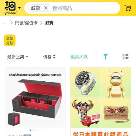
威寶
登
門號/儲值卡
威寶
全部
分類
最新上架
價格
最高人氣