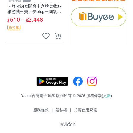
潤發小舖
10
卡牌收納盒開窗卡盒牌盒收納
箱游戲王寶可夢ptcg三國殺海
賊王dtcg
510 -
2,448
$
$
折扣碼
Yahoo台灣電子商務 版權所有 © 2026 服務條款(
更新
)
服務條款
|
隱私權
|
拍賣使用規範
交易安全