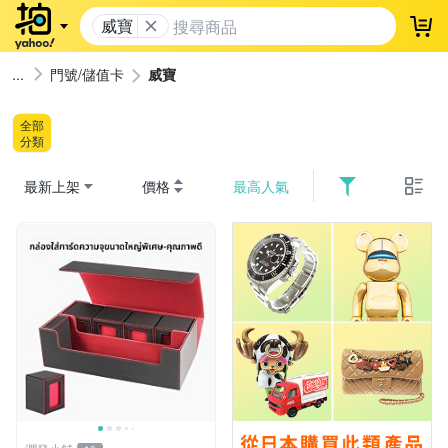
威寶
登
門號/儲值卡
威寶
全部
分類
最新上架
價格
最高人氣