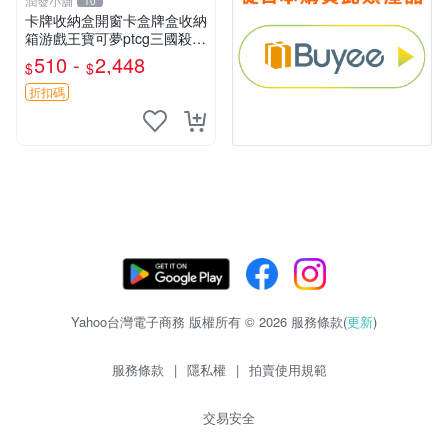
潤發小舖
10
卡牌收納盒開窗卡盒牌盒收納
箱游戲王寶可夢ptcg三國殺海
賊王dtcg
510 -
2,448
$
$
折扣碼
Yahoo台灣電子商務 版權所有 © 2026 服務條款(
更新
)
服務條款
|
隱私權
|
拍賣使用規範
交易安全