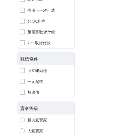
信用卡一次付清
分期0利率
萊爾富取貨付款
7-11取貨付款
競標條件
可立即結標
一元起標
無底價
賣家等級
超人氣賣家
人氣賣家