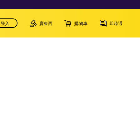
登入
賣東西
購物車
即時通