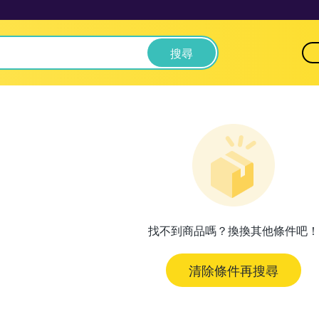
搜尋
找不到商品嗎？換換其他條件吧！
清除條件再搜尋