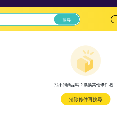
搜尋
找不到商品嗎？換換其他條件吧！
清除條件再搜尋