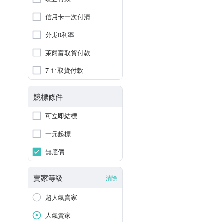
信用卡一次付清
分期0利率
萊爾富取貨付款
7-11取貨付款
競標條件
可立即結標
一元起標
無底價
賣家等級
清除
超人氣賣家
人氣賣家