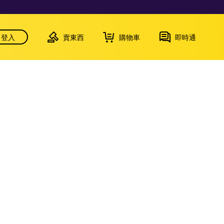
登入
賣東西
購物車
即時通