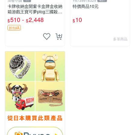
潤發小舖
Y6739918325
11
451
卡牌收納盒開窗卡盒牌盒收納
特價商品10元
箱游戲王寶可夢ptcg三國殺海
賊王dtcg
510 -
2,448
10
$
$
$
折扣碼
多筆商品