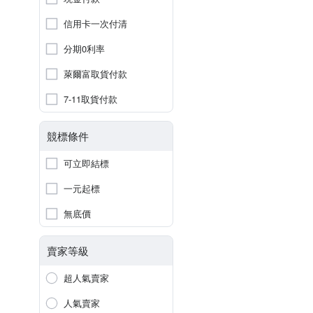
信用卡一次付清
分期0利率
萊爾富取貨付款
7-11取貨付款
競標條件
可立即結標
一元起標
無底價
賣家等級
超人氣賣家
人氣賣家