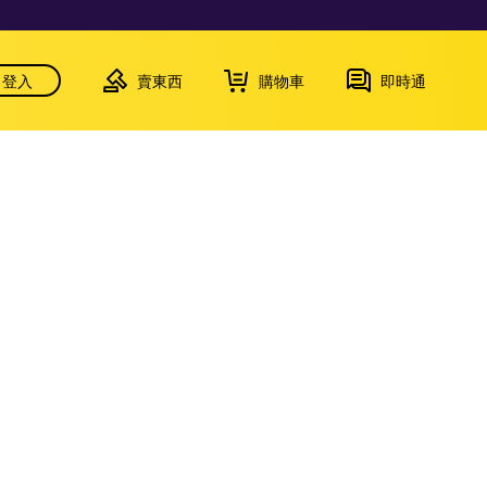
登入
賣東西
購物車
即時通