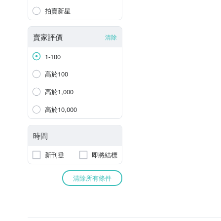
拍賣新星
賣家評價
清除
1-100
高於100
高於1,000
高於10,000
時間
新刊登
即將結標
清除所有條件