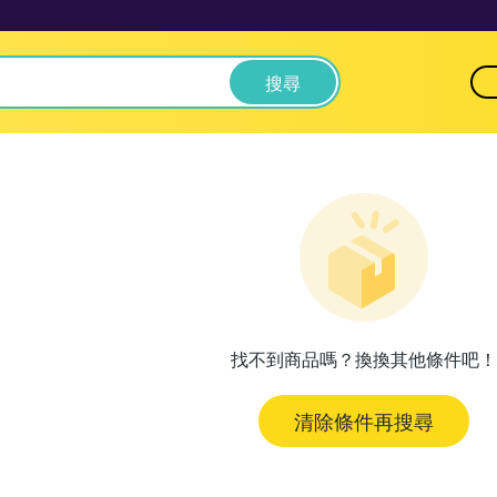
搜尋
找不到商品嗎？換換其他條件吧！
清除條件再搜尋