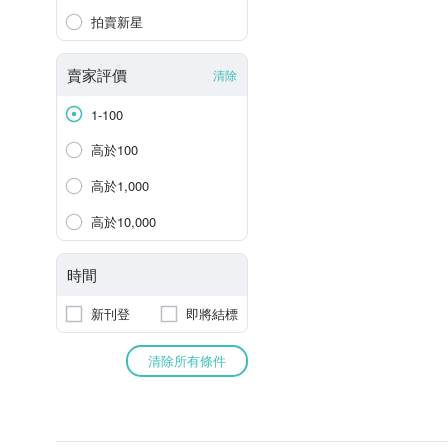
拍賣新星
賣家評價
清除
1-100
高於100
高於1,000
高於10,000
時間
新刊登
即將結標
清除所有條件