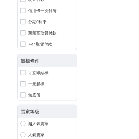
信用卡一次付清
分期0利率
萊爾富取貨付款
7-11取貨付款
競標條件
可立即結標
一元起標
無底價
賣家等級
超人氣賣家
人氣賣家