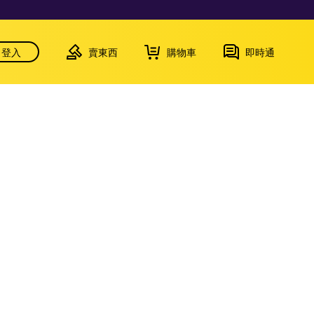
登入
賣東西
購物車
即時通