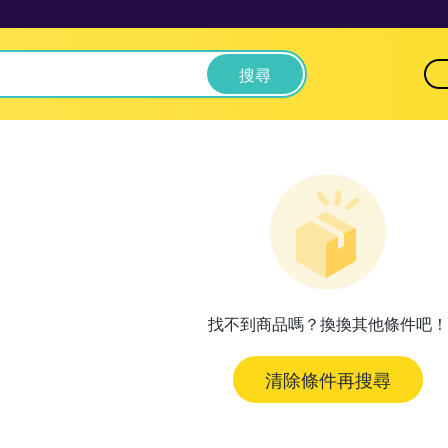
搜尋
找不到商品嗎？換換其他條件吧！
清除條件再搜尋