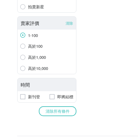
拍賣新星
賣家評價
清除
1-100
高於100
高於1,000
高於10,000
時間
新刊登
即將結標
清除所有條件