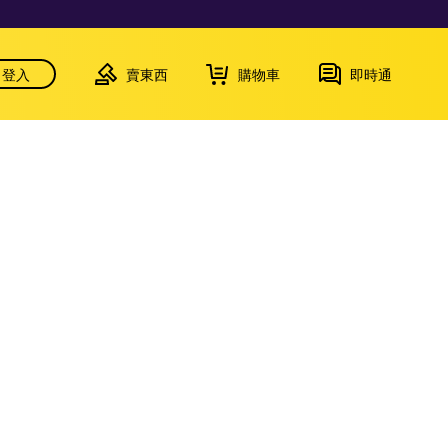
登入
賣東西
購物車
即時通