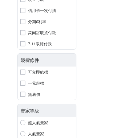
信用卡一次付清
分期0利率
萊爾富取貨付款
7-11取貨付款
競標條件
可立即結標
一元起標
無底價
賣家等級
超人氣賣家
人氣賣家