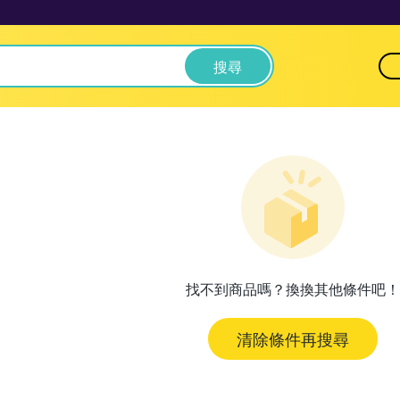
搜尋
找不到商品嗎？換換其他條件吧！
清除條件再搜尋