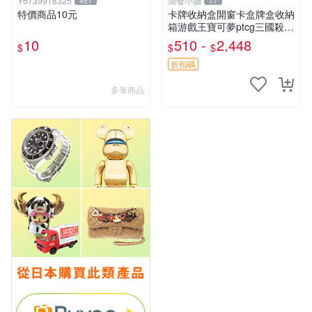
Y6739918325
潤發小舖
451
11
特價商品10元
卡牌收納盒開窗卡盒牌盒收納
箱游戲王寶可夢ptcg三國殺海
賊王dtcg
10
510 -
2,448
$
$
$
折扣碼
多筆商品