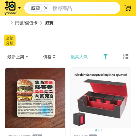
威寶
登
門號/儲值卡
威寶
全部
分類
最新上架
價格
最高人氣