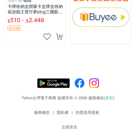
潤發小舖
10
卡牌收納盒開窗卡盒牌盒收納
箱游戲王寶可夢ptcg三國殺海
賊王dtcg
510 -
2,448
$
$
折扣碼
Yahoo台灣電子商務 版權所有 © 2026 服務條款(
更新
)
服務條款
|
隱私權
|
拍賣使用規範
交易安全