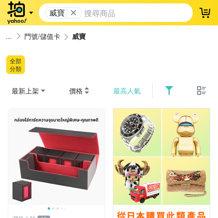
威寶
登
門號/儲值卡
威寶
全部
分類
最新上架
價格
最高人氣