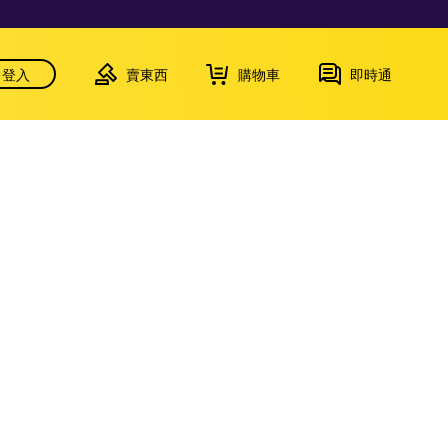
登入
賣東西
購物車
即時通