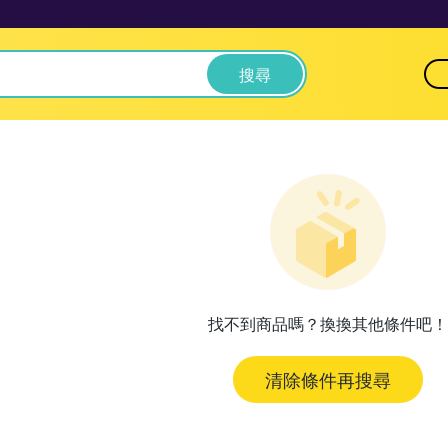
搜尋
找不到商品嗎？換換其他條件吧！
清除條件再搜尋