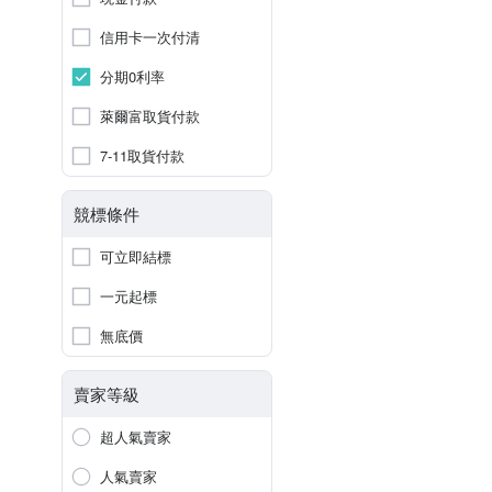
信用卡一次付清
分期0利率
萊爾富取貨付款
7-11取貨付款
競標條件
可立即結標
一元起標
無底價
賣家等級
超人氣賣家
人氣賣家