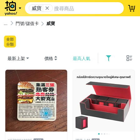
威寶
登
門號/儲值卡
威寶
全部
分類
最新上架
價格
最高人氣