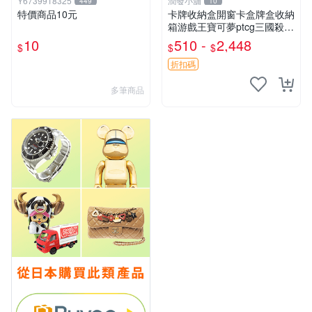
Y6739918325
潤發小舖
449
10
特價商品10元
卡牌收納盒開窗卡盒牌盒收納
箱游戲王寶可夢ptcg三國殺海
賊王dtcg
10
510 -
2,448
$
$
$
折扣碼
多筆商品