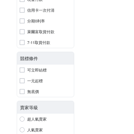
信用卡一次付清
分期0利率
萊爾富取貨付款
7-11取貨付款
競標條件
可立即結標
一元起標
無底價
賣家等級
超人氣賣家
人氣賣家