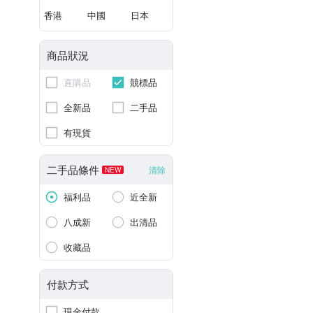
香港
中國
日本
商品狀況
直購品
競標品
全新品
二手品
有現貨
二手品條件
清除
NEW
福利品
近全新
八成新
出清品
收藏品
付款方式
現金付款