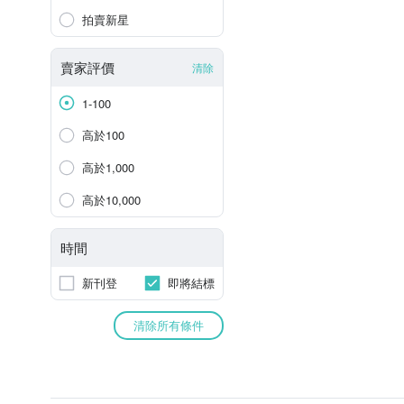
拍賣新星
賣家評價
清除
1-100
高於100
高於1,000
高於10,000
時間
新刊登
即將結標
清除所有條件