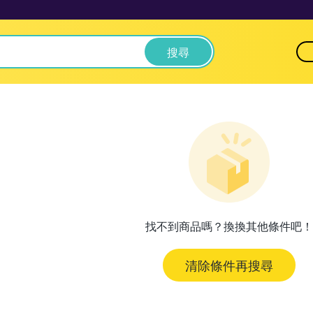
搜尋
找不到商品嗎？換換其他條件吧！
清除條件再搜尋