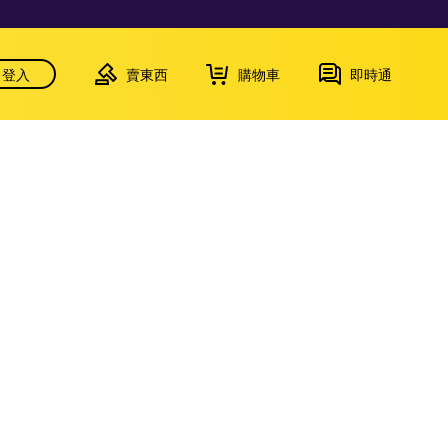
登入
賣東西
購物車
即時通