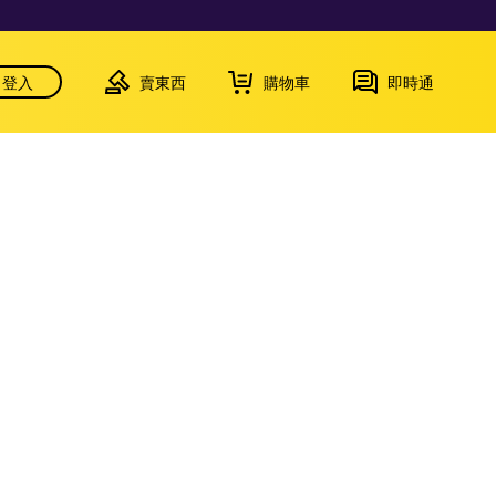
登入
賣東西
購物車
即時通