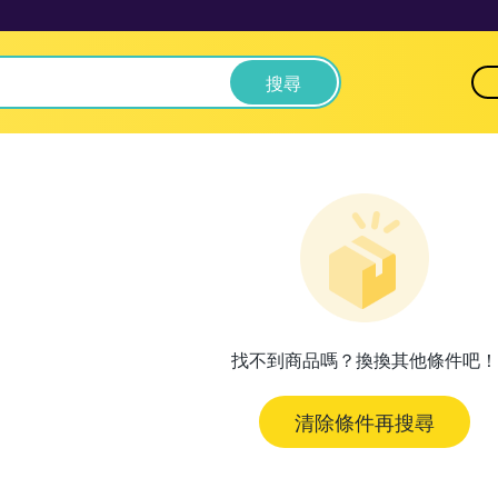
搜尋
找不到商品嗎？換換其他條件吧！
清除條件再搜尋