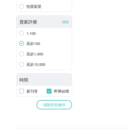
拍賣新星
賣家評價
清除
1-100
高於100
高於1,000
高於10,000
時間
新刊登
即將結標
清除所有條件