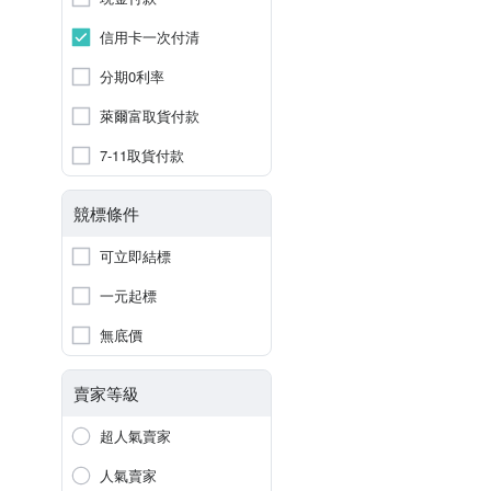
信用卡一次付清
分期0利率
萊爾富取貨付款
7-11取貨付款
競標條件
可立即結標
一元起標
無底價
賣家等級
超人氣賣家
人氣賣家