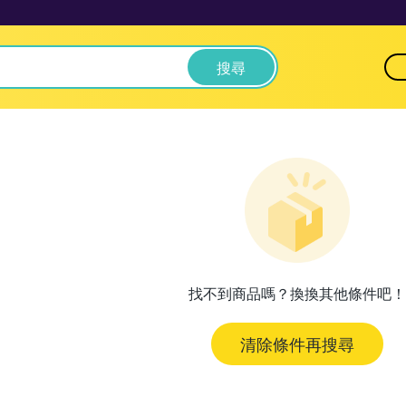
搜尋
找不到商品嗎？換換其他條件吧！
清除條件再搜尋