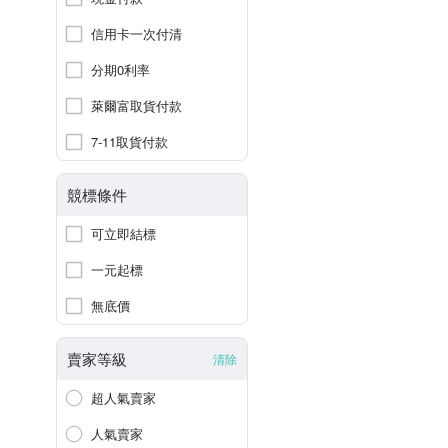
信用卡一次付清
分期0利率
萊爾富取貨付款
7-11取貨付款
競標條件
可立即結標
一元起標
無底價
賣家等級
清除
超人氣賣家
人氣賣家