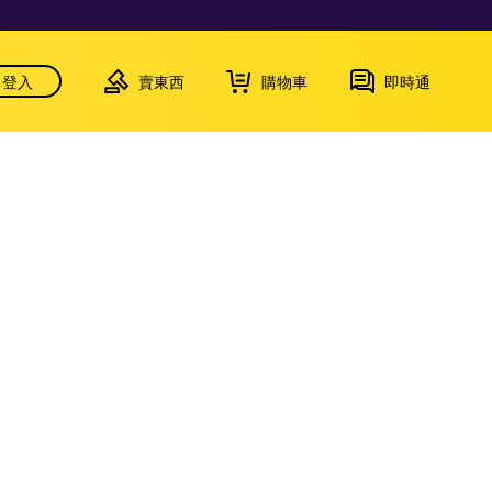
登入
賣東西
購物車
即時通