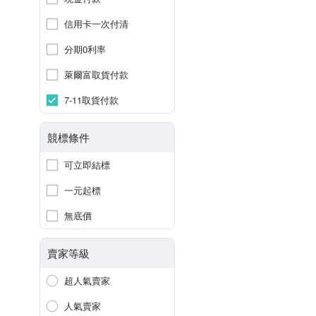
信用卡一次付清
分期0利率
萊爾富取貨付款
7-11取貨付款
競標條件
可立即結標
一元起標
無底價
賣家等級
超人氣賣家
人氣賣家