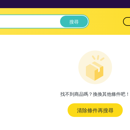
搜尋
找不到商品嗎？換換其他條件吧！
清除條件再搜尋