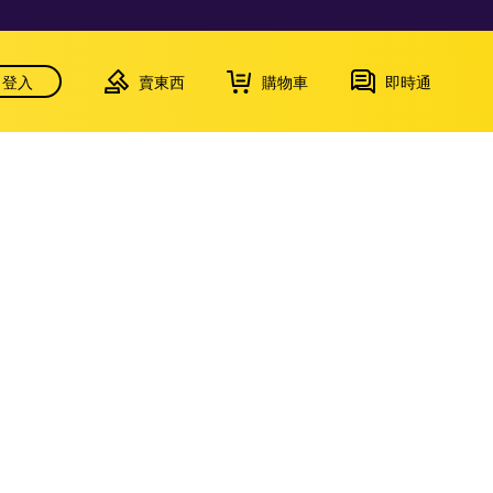
登入
賣東西
購物車
即時通