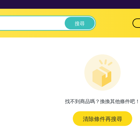
搜尋
找不到商品嗎？換換其他條件吧！
清除條件再搜尋