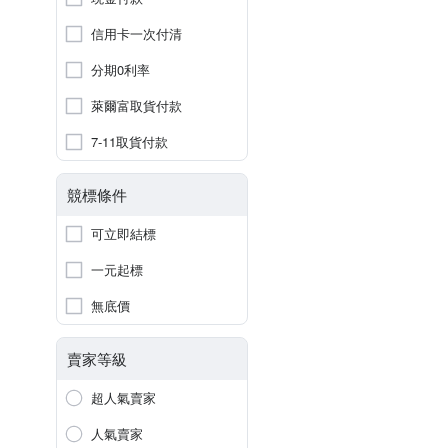
信用卡一次付清
分期0利率
萊爾富取貨付款
7-11取貨付款
競標條件
可立即結標
一元起標
無底價
賣家等級
超人氣賣家
人氣賣家