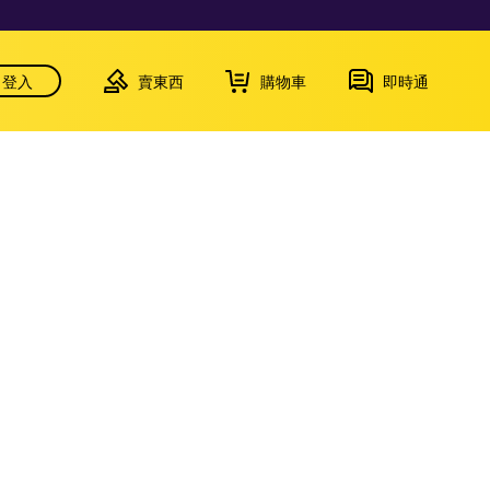
登入
賣東西
購物車
即時通