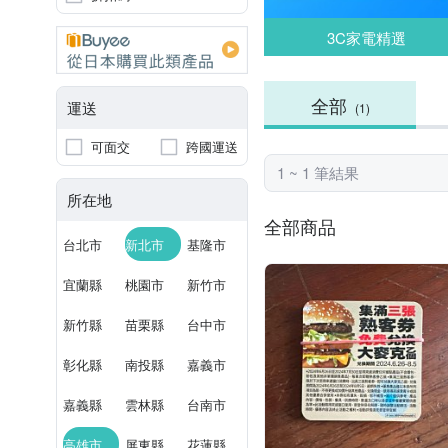
3C家電精選
全部
運送
(1)
可面交
跨國運送
1 ~ 1 筆結果
所在地
全部商品
台北市
新北市
基隆市
宜蘭縣
桃園市
新竹市
新竹縣
苗栗縣
台中市
彰化縣
南投縣
嘉義市
嘉義縣
雲林縣
台南市
高雄市
屏東縣
花蓮縣