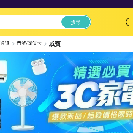
搜尋
威寶
通訊
門號/儲值卡