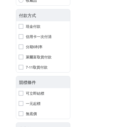
收藏品
付款方式
現金付款
信用卡一次付清
分期0利率
萊爾富取貨付款
7-11取貨付款
競標條件
可立即結標
一元起標
無底價