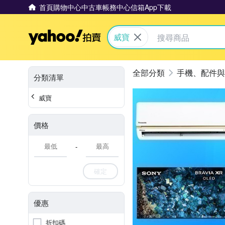
首頁
購物中心
中古車
帳務中心
信箱
App下載
Yahoo拍賣
威寶
手機、配件與
分類清單
威寶
價格
-
確定
優惠
折扣碼