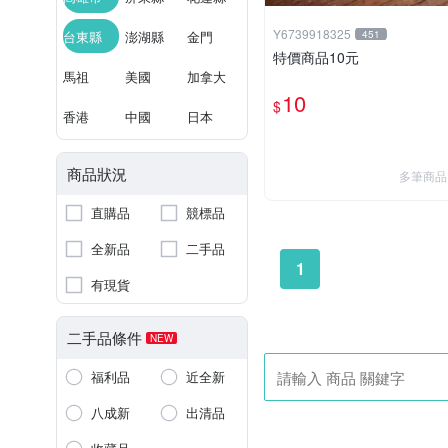
Y6739918325
台東縣
澎湖縣
金門
451
特價商品10元
馬祖
美國
加拿大
10
$
香港
中國
日本
商品狀況
多筆商品
直購品
競標品
全新品
二手品
1
有現貨
二手品條件
NEW
福利品
近全新
八成新
出清品