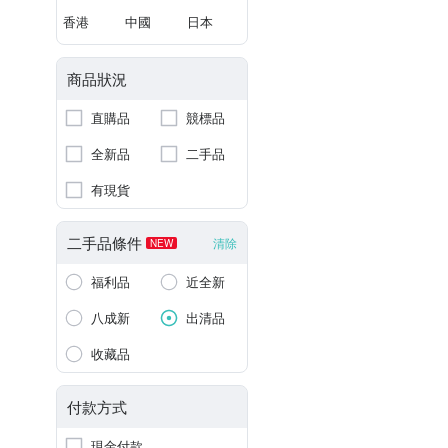
香港
中國
日本
商品狀況
直購品
競標品
全新品
二手品
有現貨
二手品條件
清除
NEW
福利品
近全新
八成新
出清品
收藏品
付款方式
現金付款