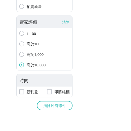
拍賣新星
賣家評價
清除
1-100
高於100
高於1,000
高於10,000
時間
新刊登
即將結標
清除所有條件