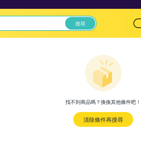
搜尋
找不到商品嗎？換換其他條件吧！
清除條件再搜尋