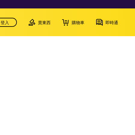
登入
賣東西
購物車
即時通