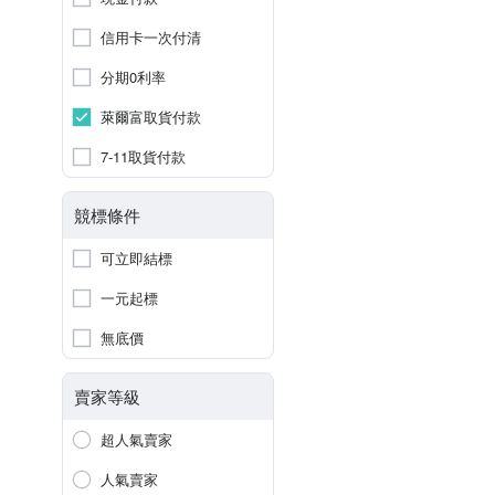
信用卡一次付清
分期0利率
萊爾富取貨付款
7-11取貨付款
競標條件
可立即結標
一元起標
無底價
賣家等級
超人氣賣家
人氣賣家