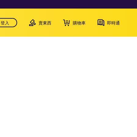
登入
賣東西
購物車
即時通