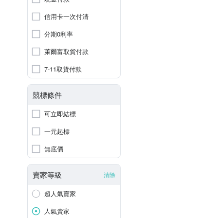
信用卡一次付清
分期0利率
萊爾富取貨付款
7-11取貨付款
競標條件
可立即結標
一元起標
無底價
賣家等級
清除
超人氣賣家
人氣賣家