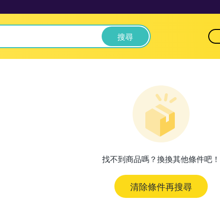
搜尋
找不到商品嗎？換換其他條件吧！
清除條件再搜尋